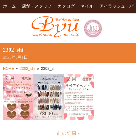
ホーム
店舗・スタッフ
カタログ
ネイル
アイラッシュ・パ
2302_shi
2023年2月1日
HOME
2302_shi
2302_shi
前の記事 »